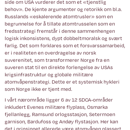
side om USA vurderer det som et «tjenstlig
behov». De kjente argumenter og retorikk om bl.a.
Russlands «eskalerende atomtrusler» som en
begrunnelse for å tillate atomtrusselen som en
fredsstrategi fremstår i denne sammenhengen
logisk inkonsistens, dypt dobbeltmoralsk og svært
farlig. Det som forklares som et forsvarssamarbeid,
er i realiteten en overdragelse av norsk
suverenitet, som transformerer Norge fra en
suveren stat til en direkte forlengelse av USAs
krigsinfrastruktur og globale militære
atomvåpenstrategi. Dette er et systemisk hykleri
som Norge ikke er tjent med.
I vårt nærområde ligger 6 av 12 SDCA-områder
inkludert Evenes militære flyplass, Osmarka
fjellanlegg, Ramsund orlogsstasjon, Setermoen
garnison, Bardufoss og Andøy flystasjon. Her kan
det i prinsippet allerede være atomvåpen plassert.