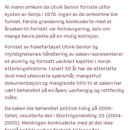
Ni mann omkom da Utvik Senior forliste utfor
kysten av Senja i 1978. Ingen av de omkomne ble
funnet. Første granskning konkluderte med at
årsaken til forliset var feilnavigering, selv om
mange bevis pekte på en mulig kollisjon.
Forliset av fiskefartøyet Utvik-Senior og
myndighetenes håndtering av saken representerer
et alvorlig og fortsatt uavklart kapittel i norsk
etterkrigshistorie. I snart 50 år har de etterlatte
levd med ubesvarte spørsmål, mangelfull
dokumentasjon og manglende tillit til at saken har
vært behandlet på en åpen, uavhengig og rettferdig
måte.
Da saken ble behandlet politisk tidlig på 2000-
tallet, resulterte det i Stortingsmelding 33 (2004–
2005). Meldingen konkluderte med at det ikke
forelå kritikkverdige forhold, til tross for